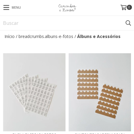
0
MENU
Início
/
breadcrumbs.albuns-e-fotos
/
Álbuns e Acessórios