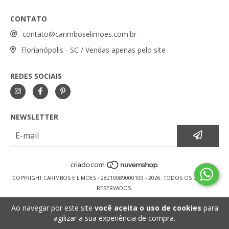
CONTATO
contato@carimboselimoes.com.br
Florianópolis - SC / Vendas apenas pelo site
REDES SOCIAIS
NEWSLETTER
COPYRIGHT CARIMBOS E LIMÕES - 28219089000109 - 2026. TODOS OS DIREITOS
RESERVADOS.
Ao navegar por este site
você aceita o uso de cookies
para
agilizar a sua experiência de compra.