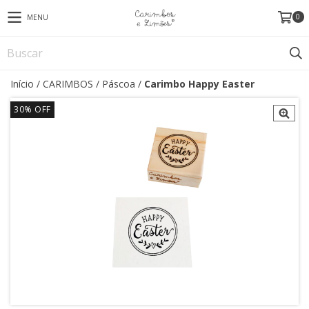
0
MENU
Início
/
CARIMBOS
/
Páscoa
/
Carimbo Happy Easter
30
%
OFF